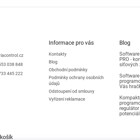
Informace pro vás
Blog
Software
Kontakty
riacontrol.cz
PRO - ko
Blog
síťových 
553 038 848
Obchodní podmínky
733 445 222
Software
Podmínky ochrany osobních
programo
údajů
Vás hrač
Odstoupení od smlouvy
Kompakt
Vyřízení reklamace
programo
reguláto
potenciá
košík