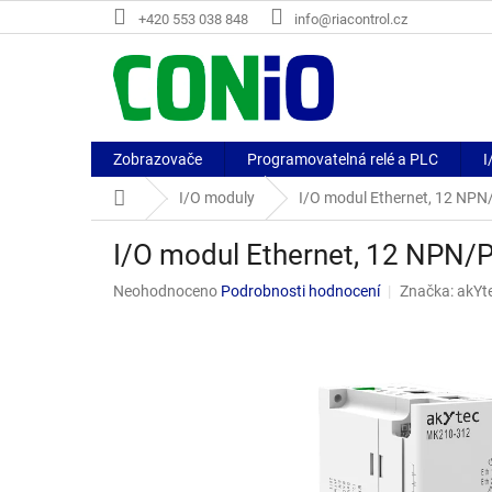
Přejít
+420 553 038 848
info@riacontrol.cz
na
obsah
Zobrazovače
Programovatelná relé a PLC
I
Domů
I/O moduly
I/O modul Ethernet, 12 NPN/
I/O modul Ethernet, 12 NPN/P
Průměrné
Neohodnoceno
Podrobnosti hodnocení
Značka:
akYt
hodnocení
produktu
je
0,0
z
5
hvězdiček.