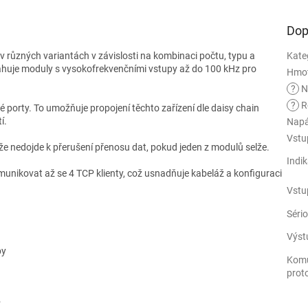
Dop
v různých variantách v závislosti na kombinaci počtu, typu a
Kate
ahuje moduly s vysokofrekvenčními vstupy až do 100 kHz pro
Hmo
?
N
?
R
porty. To umožňuje propojení těchto zařízení dle daisy chain
í.
Napá
Vstu
že nedojde k přerušení přenosu dat, pokud jeden z modulů selže.
Indi
unikovat až se 4 TCP klienty, což usnadňuje kabeláž a konfiguraci
Vstu
Séri
Výstu
py
Komu
prot
P