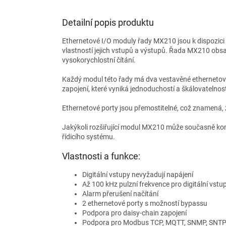
Detailní popis produktu
Ethernetové I/O moduly řady MX210 jsou k dispozici 
vlastností jejich vstupů a výstupů. Řada MX210 obs
vysokorychlostní čítání.
Každý modul této řady má dva vestavěné ethernetové 
zapojení, které vyniká jednoduchostí a škálovatelnost
Ethernetové porty jsou přemostitelné, což znamená, 
Jakýkoli rozšiřující modul MX210 může současně kom
řídicího systému.
Vlastnosti a funkce:
Digitální vstupy nevyžadují napájení
Až 100 kHz pulzní frekvence pro digitální vstu
Alarm přerušení načítání
2 ethernetové porty s možností bypassu
Podpora pro daisy-chain zapojení
Podpora pro Modbus TCP, MQTT, SNMP, SNT