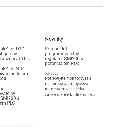
Novinky
 akYtec TOOL
Kompaktní
nfigurace
programovatelný
zařízení akYtec
regulátor SMI200 s
potenciálem PLC
 akYtec ALP -
vání bude pro
5.5.2023
kou
Potřebujete monitorovat a
řídit procesy průmyslové
ní
automatizace a hledáte
vatelný
zařízení, které bude kompa...
r SMI200 s
lem PLC