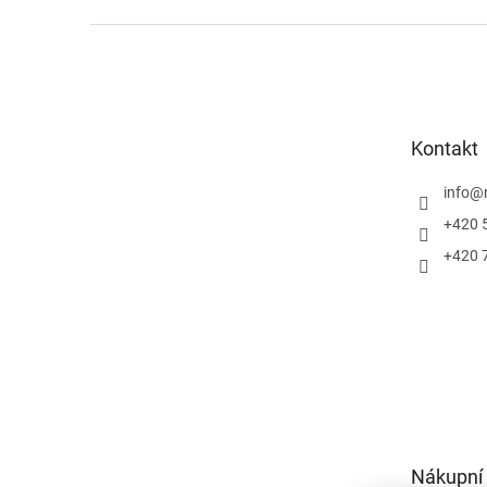
Z
á
p
a
t
Kontakt
í
info
@
+420 
+420 
Nákupní 