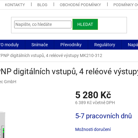
KONTAKTY
BLOG
OBCHODNÍ PODMÍNKY
PODMÍNKY O
HLEDAT
/O moduly
Snímače
Převodníky
Regulátory
Napáj
PNP digitálních vstupů, 4 reléové výstupy MK210-312
NP digitálních vstupů, 4 reléové výst
ec GmbH
5 280 Kč
6 389 Kč včetně DPH
Měrná
5-7 pracovních dnů
cena:
Možnosti doručení