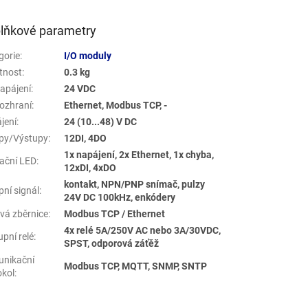
lňkové parametry
gorie
:
I/O moduly
tnost
:
0.3 kg
apájení
:
24 VDC
ozhraní
:
Ethernet, Modbus TCP, -
jení
:
24 (10...48) V DC
py/Výstupy
:
12DI, 4DO
1x napájení, 2x Ethernet, 1x chyba,
kační LED
:
12xDI, 4xDO
kontakt, NPN/PNP snímač, pulzy
pní signál
:
24V DC 100kHz, enkódery
ová zběrnice
:
Modbus TCP / Ethernet
4x relé 5A/250V AC nebo 3A/30VDC,
pní relé
:
SPST, odporová záťěž
nikační
Modbus TCP, MQTT, SNMP, SNTP
okol
: