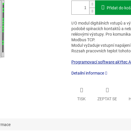
Přidat do koš
I/O modul digitálních vstupů a v
podobě spínacích kontaktů a neb
reléovými výstupy. Pro komunikaci
Modbus TCP.
Modul vyžaduje vstupní napájení
Rozsah pracovních teplot tohoto 
Programovací software akYtec AL
Detailní informace
TISK
ZEPTAT SE
H
ormace