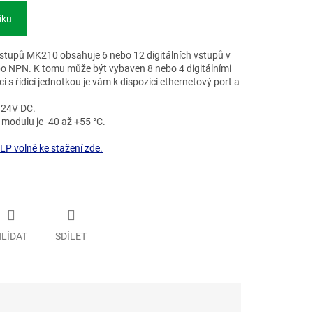
íku
ýstupů MK210 obsahuje 6 nebo 12 digitálních vstupů v
o NPN. K tomu může být vybaven 8 nebo 4 digitálními
 s řídicí jednotkou je vám k dispozici ethernetový port a
 24V DC.
modulu je -40 až +55 °C.
P volně ke stažení zde.
LÍDAT
SDÍLET