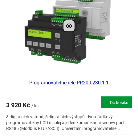
i
s
p
r
o
d
u
k
t
ů
Programovatelné relé PR200-230.1.1
Do košíku
3 920 Kč
/ ks
8 digitálních vstupů, 6 digitálních výstupů, dvou-řádkový
programovatelný LCD displej a jeden komunikační sériový port
RS485 (Modbus RTU/ASCII). Univerzální programovatelné...