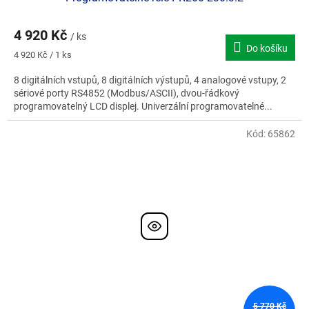
4 920 Kč
/ ks
Do košíku
Měrná
4 920 Kč / 1 ks
cena:
8 digitálních vstupů, 8 digitálních výstupů, 4 analogové vstupy, 2
sériové porty RS4852 (Modbus/ASCII), dvou-řádkový
programovatelný LCD displej. Univerzální programovatelné...
Kód:
65862
5 770 Kč