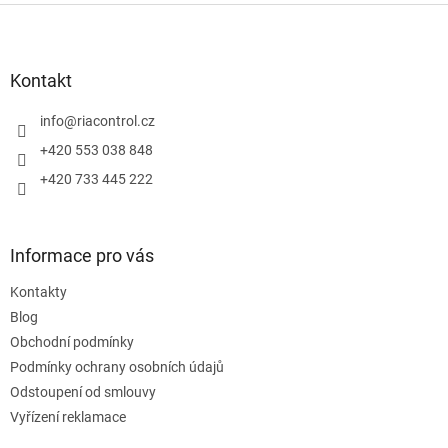
Z
á
p
a
Kontakt
t
í
info
@
riacontrol.cz
+420 553 038 848
+420 733 445 222
Informace pro vás
Kontakty
Blog
Obchodní podmínky
Podmínky ochrany osobních údajů
Odstoupení od smlouvy
Vyřízení reklamace