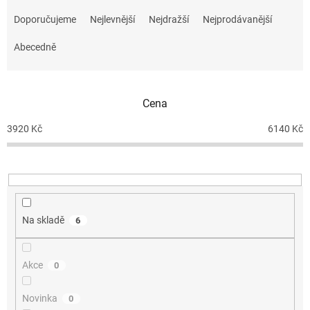
Ř
a
Doporučujeme
Nejlevnější
Nejdražší
Nejprodávanější
z
e
Abecedně
n
í
p
Cena
r
o
3920
Kč
6140
Kč
d
u
k
t
ů
Na skladě
6
Akce
0
Novinka
0