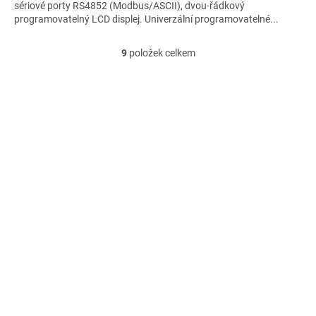
sériové porty RS4852 (Modbus/ASCII), dvou-řádkový
programovatelný LCD displej. Univerzální programovatelné...
9
položek celkem
O
v
l
á
d
a
c
í
p
r
v
k
y
v
ý
p
i
s
u