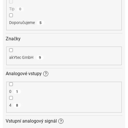
Tip
0
Doporučujeme
5
Značky
akYtec GmbH
9
Analogové vstupy
?
0
1
4
8
Vstupní analogový signál
?