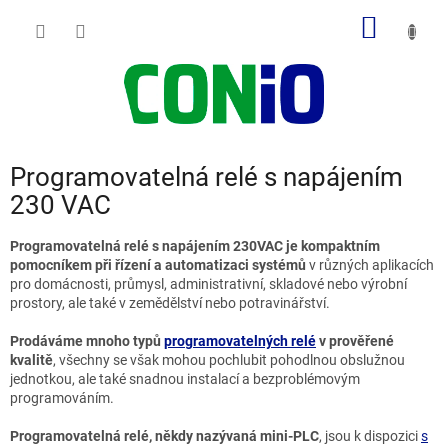
Přejít
NÁKUP
na
obsah
KOŠÍK
Programovatelná relé s napájením
230 VAC
Programovatelná relé s napájením 230VAC je kompaktním
pomocníkem při řízení a automatizaci systémů
v různých aplikacích
pro domácnosti, průmysl, administrativní, skladové nebo výrobní
prostory, ale také v zemědělství nebo potravinářství.
Prodáváme mnoho typů
programovatelných relé
v prověřené
kvalitě
, všechny se však mohou pochlubit pohodlnou obslužnou
jednotkou, ale také snadnou instalací a bezproblémovým
programováním.
Programovatelná relé, někdy nazývaná mini-PLC
, jsou k dispozici
s