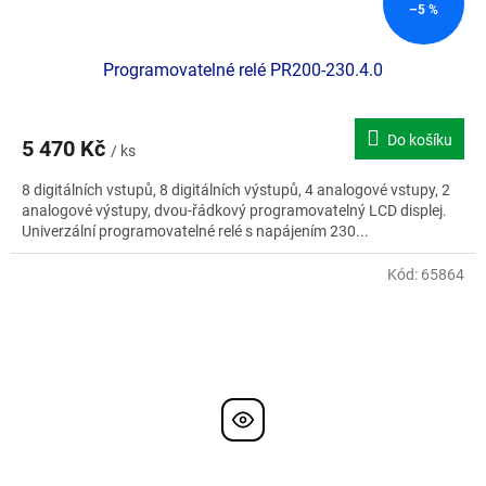
–5 %
Programovatelné relé PR200-230.4.0
Do košíku
5 470 Kč
/ ks
8 digitálních vstupů, 8 digitálních výstupů, 4 analogové vstupy, 2
analogové výstupy, dvou-řádkový programovatelný LCD displej.
Univerzální programovatelné relé s napájením 230...
Kód:
65864
Doporučujeme