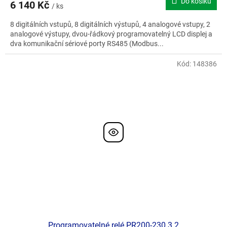
Do košíku
6 140 Kč
/ ks
8 digitálních vstupů, 8 digitálních výstupů, 4 analogové vstupy, 2
analogové výstupy, dvou-řádkový programovatelný LCD displej a
dva komunikační sériové porty RS485 (Modbus...
Kód:
148386
Doporučujeme
Programovatelné relé PR200-230.3.2