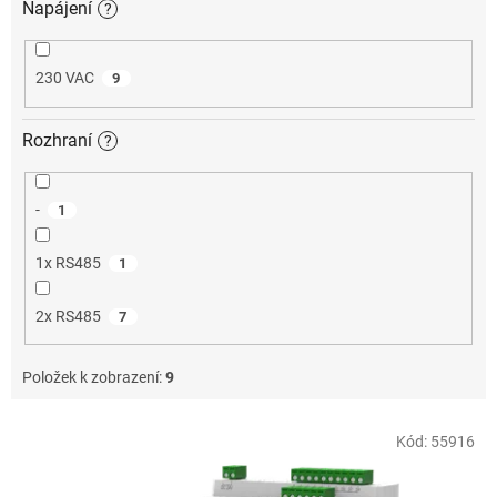
Napájení
?
230 VAC
9
Rozhraní
?
-
1
1x RS485
1
2x RS485
7
Položek k zobrazení:
9
V
Kód:
55916
Doporučujeme
ý
p