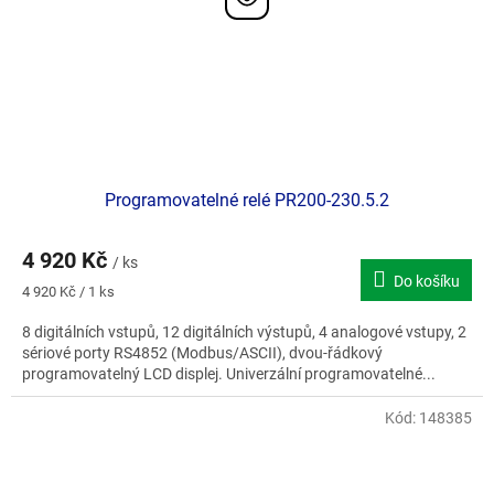
Programovatelné relé PR200-230.5.2
4 920 Kč
/ ks
Do košíku
Měrná
4 920 Kč / 1 ks
cena:
8 digitálních vstupů, 12 digitálních výstupů, 4 analogové vstupy, 2
sériové porty RS4852 (Modbus/ASCII), dvou-řádkový
programovatelný LCD displej. Univerzální programovatelné...
Kód:
148385