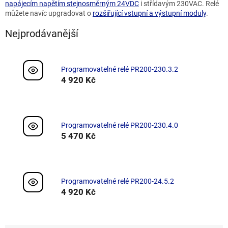
napájecím napětím stejnosměrným 24VDC
i střídavým 230VAC. Relé
můžete navíc upgradovat o
rozšiřující vstupní a výstupní moduly
.
Nejprodávanější
Programovatelné relé PR200-230.3.2
4 920 Kč
Programovatelné relé PR200-230.4.0
5 470 Kč
Programovatelné relé PR200-24.5.2
4 920 Kč