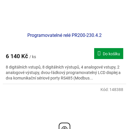
Programovatelné relé PR200-230.4.2
Do košíku
6 140 Kč
/ ks
8 digitálních vstupů, 8 digitálních výstupů, 4 analogové vstupy, 2
analogové výstupy, dvou-řádkový programovatelný LCD displej a
dva komunikační sériové porty RS485 (Modbus...
Kód:
148388