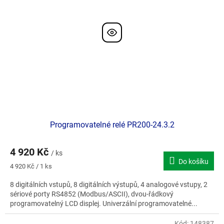
Programovatelné relé PR200-24.3.2
4 920 Kč
/ ks
Do košíku
Měrná
4 920 Kč / 1 ks
cena:
8 digitálních vstupů, 8 digitálních výstupů, 4 analogové vstupy, 2
sériové porty RS4852 (Modbus/ASCII), dvou-řádkový
programovatelný LCD displej. Univerzální programovatelné...
Kód:
148387