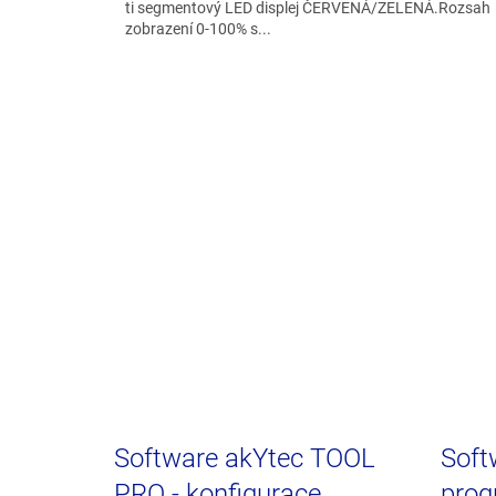
ti segmentový LED displej ČERVENÁ/ZELENÁ.Rozsah
zobrazení 0-100% s...
Software akYtec TOOL
Soft
PRO - konfigurace
prog