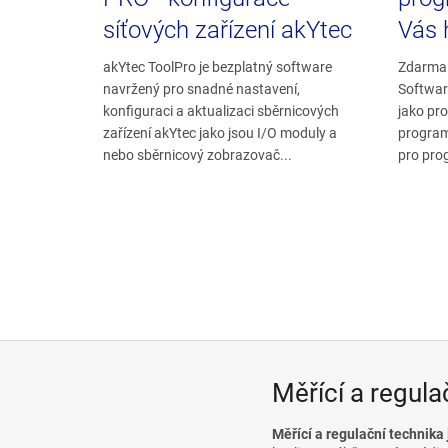
síťových zařízení akYtec
Vás 
akYtec ToolPro je bezplatný software
Zdarma 
navržený pro snadné nastavení,
Softwar
konfiguraci a aktualizaci sběrnicových
jako pr
zařízení akYtec jako jsou I/O moduly a
program
nebo sběrnicový zobrazovač...
pro prog
Měřící a regula
Měřící a regulační technika