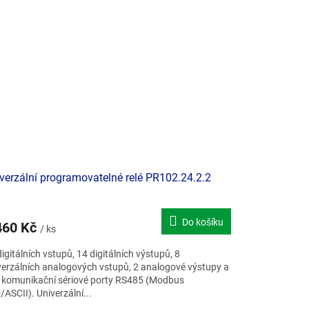
poručujeme
verzální programovatelné relé PR102.24.2.2
Do košíku
460 Kč
/ ks
igitálních vstupů, 14 digitálních výstupů, 8
verzálních analogových vstupů, 2 analogové výstupy a
 komunikační sériové porty RS485 (Modbus
ASCII). Univerzální...