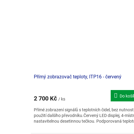
Doporučujeme
Přímý zobrazovač teploty, ITP16 - červený
Do koší
2 700 Kč
/ ks
Přímé zobrazení signálů s teplotních čidel, bez nutnost
použití dalšího převodníku.Červený LED displej, 4-míst
nastavitelnou desetinnou tečkou. Podporovaná teplotn