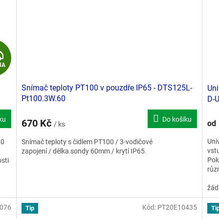
Z
MA
D
Snímač teploty PT100 v pouzdře IP65 - DTS125L-
Uni
A
Pt100.3W.60
D-
R
ku
Do košíku
670 Kč
od
/ ks
M
Uni
20
Snímač teploty s čidlem PT100 / 3-vodičové
vst
A
zapojení / délka sondy 60mm / krytí IP65.
Pok
sti
růz
žád
076
Kód:
PT20E10435
Tip
Ti