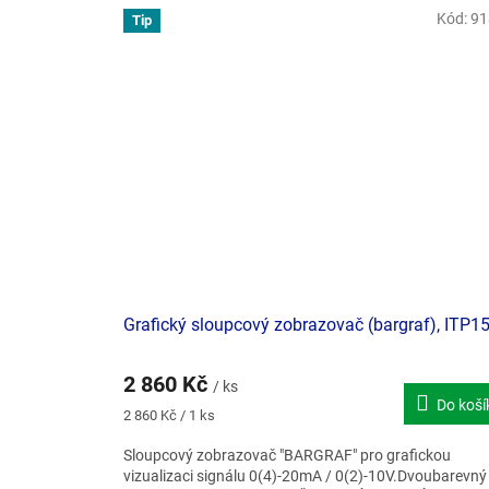
Kód:
91
Tip
Doporučujeme
Grafický sloupcový zobrazovač (bargraf), ITP1
2 860 Kč
/ ks
Do koší
Měrná
2 860 Kč / 1 ks
cena:
Sloupcový zobrazovač "BARGRAF" pro grafickou
vizualizaci signálu 0(4)-20mA / 0(2)-10V.Dvoubarevný