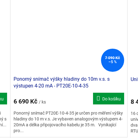
Doporučujeme
Do
7 090 Kč
–5 %
Ponorný snímač výšky hladiny do 10m v.s. s
Uni
výstupen 4-20 mA - PT20E-10-4-35
ku
Do košíku
6 690 Kč
8 
/ ks
i
Ponorný snímač PT20E-10-4-35 je určen pro měření výšky
16 d
ný s
hladiny do 10 m v.s. Je vybaven analogovým výstupem 4-
uni
í...
20mA a délka připojovacího kabelu je 35 m. Vynikající
dva
pro...
RTU/