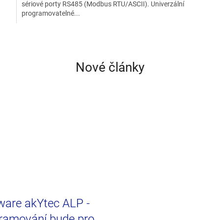
sériové porty RS485 (Modbus RTU/ASCII). Univerzální
programovatelné...
Nové články
ware akYtec ALP -
ramování bude pro