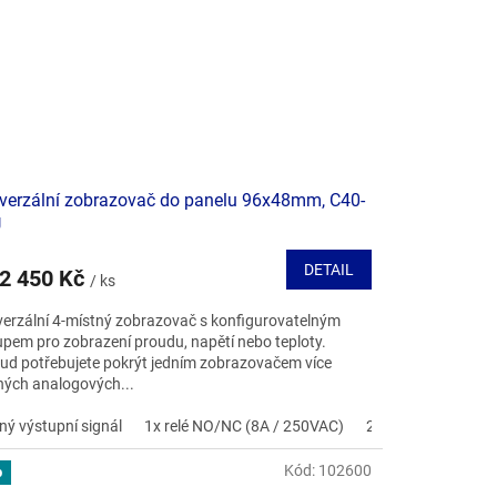
verzální zobrazovač do panelu 96x48mm, C40-
U
DETAIL
2 450 Kč
/ ks
verzální 4-místný zobrazovač s konfigurovatelným
upem pro zobrazení proudu, napětí nebo teploty.
ud potřebujete pokrýt jedním zobrazovačem více
ných analogových...
ný výstupní signál
1x relé NO/NC (8A / 250VAC)
2x relé NO/NC (8A
Kód:
102600
p