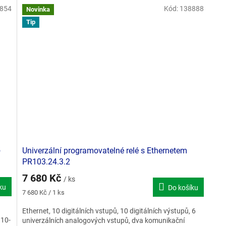
854
Kód:
138888
Novinka
Tip
5
Univerzální programovatelné relé s Ethernetem
PR103.24.3.2
7 680 Kč
/ ks
ku
Do košíku
Měrná
7 680 Kč / 1 ks
cena:
Ethernet, 10 digitálních vstupů, 10 digitálních výstupů, 6
 10-
univerzálních analogových vstupů, dva komunikační