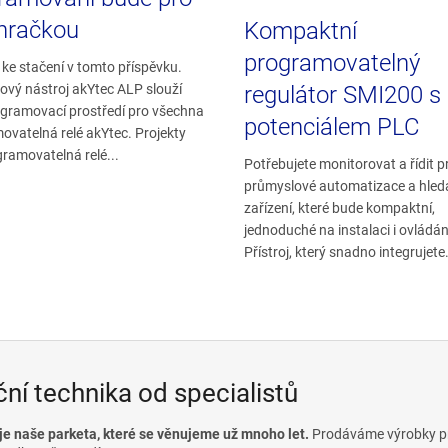
hračkou
Kompaktní
programovatelný
ke stačení v tomto příspěvku.
regulátor SMI200 s
ový nástroj akYtec ALP slouží
ogramovací prostředí pro všechna
potenciálem PLC
ovatelná relé akYtec. Projekty
ramovatelná relé...
Potřebujete monitorovat a řídit 
průmyslové automatizace a hled
zařízení, které bude kompaktní,
jednoduché na instalaci i ovládán
Přístroj, který snadno integrujete.
ční technika od specialistů
 je naše parketa, které se věnujeme už mnoho let.
Prodáváme výrobky prv