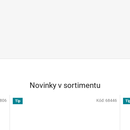
Novinky v sortimentu
806
Kód:
68446
Tip
Ti
Doporučujeme
Do