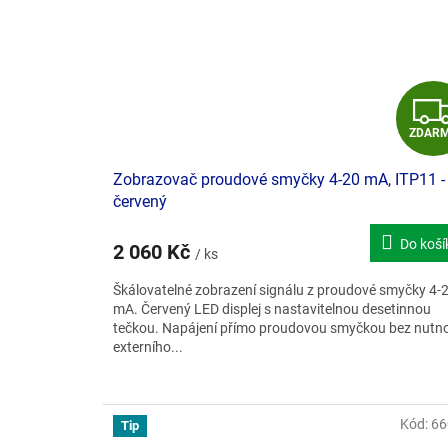
ZDAR
Zobrazovač proudové smyčky 4-20 mA, ITP11 -
červený
Do koší
2 060 Kč
/ ks
Škálovatelné zobrazení signálu z proudové smyčky 4-
mA. Červený LED displej s nastavitelnou desetinnou
tečkou. Napájení přímo proudovou smyčkou bez nutno
externího...
Kód:
66
Tip