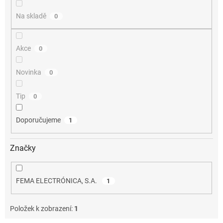
ů
Na skladě
0
Akce
0
Novinka
0
Tip
0
Doporučujeme
1
Značky
FEMA ELECTRÓNICA, S.A.
1
Položek k zobrazení:
1