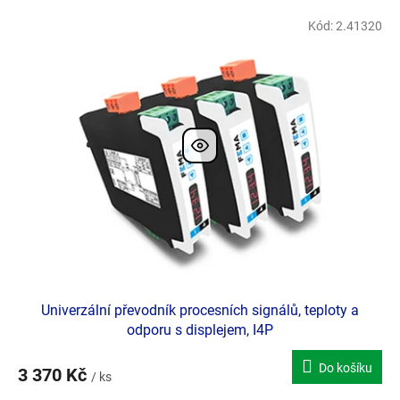
V
Kód:
2.41320
Doporučujeme
ý
p
i
s
p
r
o
d
u
k
t
ů
Univerzální převodník procesních signálů, teploty a
odporu s displejem, I4P
Do košíku
3 370 Kč
/ ks