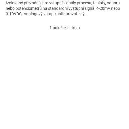
Izolovaný převodník pro vstupní signály procesu, teploty, odporu
nebo potenciometrů na standardní výstupní signál 4-20mA nebo
0-10VDC. Analogový vstup konfigurovatelný...
1
položek celkem
O
v
l
á
d
a
c
í
p
r
v
k
y
v
ý
p
i
s
u