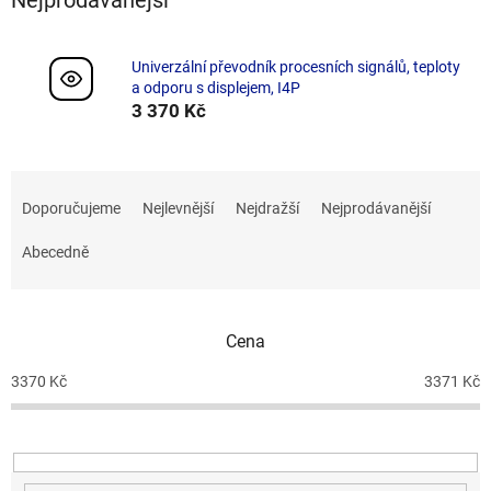
Univerzální převodník procesních signálů, teploty
a odporu s displejem, I4P
3 370 Kč
Ř
a
Doporučujeme
Nejlevnější
Nejdražší
Nejprodávanější
z
e
Abecedně
n
í
p
Cena
r
o
3370
Kč
3371
Kč
d
u
k
t