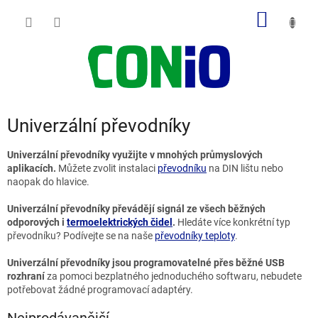
Přejít
NÁKUP
na
obsah
KOŠÍK
Univerzální převodníky
Univerzální převodníky využijte v mnohých průmyslových
aplikacích.
Můžete zvolit instalaci
převodníku
na DIN lištu nebo
naopak do hlavice.
Univerzální převodníky převádějí signál ze všech běžných
odporových i
termoelektrických čidel
.
Hledáte více konkrétní typ
převodníku? Podívejte se na naše
převodníky teploty
.
Univerzální převodníky jsou programovatelné přes běžné USB
rozhraní
za pomoci bezplatného jednoduchého softwaru, nebudete
potřebovat žádné programovací adaptéry.
Nejprodávanější