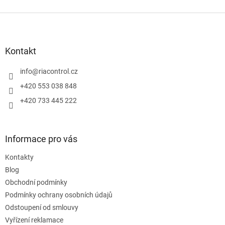
Z
á
p
a
Kontakt
t
í
info
@
riacontrol.cz
+420 553 038 848
+420 733 445 222
Informace pro vás
Kontakty
Blog
Obchodní podmínky
Podmínky ochrany osobních údajů
Odstoupení od smlouvy
Vyřízení reklamace