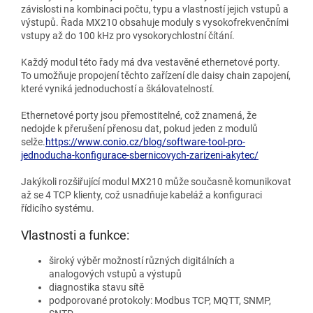
závislosti na kombinaci počtu, typu a vlastností jejich vstupů a
výstupů. Řada MX210 obsahuje moduly s vysokofrekvenčními
vstupy až do 100 kHz pro vysokorychlostní čítání.
Každý modul této řady má dva vestavěné ethernetové porty.
To umožňuje propojení těchto zařízení dle daisy chain zapojení,
které vyniká jednoduchostí a škálovatelností.
Ethernetové porty jsou přemostitelné, což znamená, že
nedojde k přerušení přenosu dat, pokud jeden z modulů
selže.
https://www.conio.cz/blog/software-tool-pro-
jednoducha-konfigurace-sbernicovych-zarizeni-akytec/
Jakýkoli rozšiřující modul MX210 může současně komunikovat
až se 4 TCP klienty, což usnadňuje kabeláž a konfiguraci
řídicího systému.
Vlastnosti a funkce:
široký výběr možností různých digitálních a
analogových vstupů a výstupů
diagnostika stavu sítě
podporované protokoly: Modbus TCP, MQTT, SNMP,