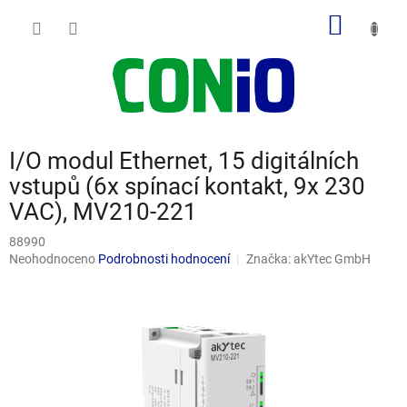
Přejít
NÁKUP
na
obsah
KOŠÍK
I/O modul Ethernet, 15 digitálních
vstupů (6x spínací kontakt, 9x 230
VAC), MV210-221
88990
Průměrné
Neohodnoceno
Podrobnosti hodnocení
Značka:
akYtec GmbH
hodnocení
produktu
je
0,0
z
5
hvězdiček.