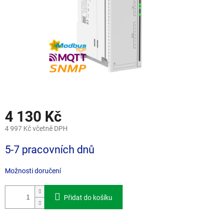
4 130 Kč
4 997 Kč včetně DPH
Měrná
5-7 pracovních dnů
cena:
Možnosti doručení
Přidat do košíku