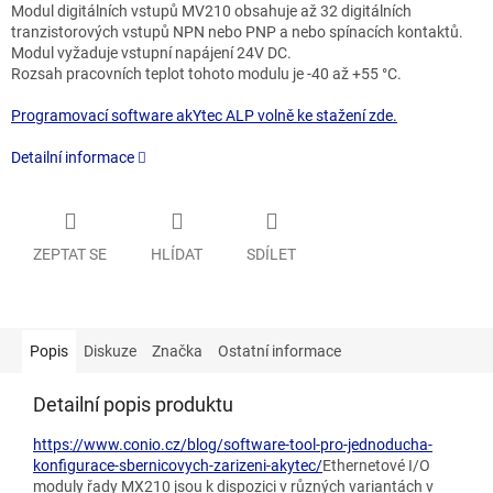
Modul digitálních vstupů MV210 obsahuje až 32 digitálních
tranzistorových vstupů NPN nebo PNP a nebo spínacích kontaktů.
Modul vyžaduje vstupní napájení 24V DC.
Rozsah pracovních teplot tohoto modulu je -40 až +55 °C.
Programovací software akYtec ALP volně ke stažení zde.
Detailní informace
ZEPTAT SE
HLÍDAT
SDÍLET
Popis
Diskuze
Značka
Ostatní informace
Detailní popis produktu
https://www.conio.cz/blog/software-tool-pro-jednoducha-
konfigurace-sbernicovych-zarizeni-akytec/
Ethernetové I/O
moduly řady MX210 jsou k dispozici v různých variantách v