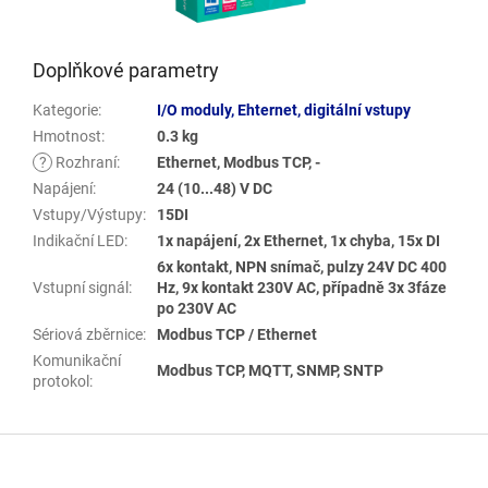
Doplňkové parametry
Kategorie
:
I/O moduly, Ehternet, digitální vstupy
Hmotnost
:
0.3 kg
?
Rozhraní
:
Ethernet, Modbus TCP, -
Napájení
:
24 (10...48) V DC
Vstupy/Výstupy
:
15DI
Indikační LED
:
1x napájení, 2x Ethernet, 1x chyba, 15x DI
6x kontakt, NPN snímač, pulzy 24V DC 400
Vstupní signál
:
Hz, 9x kontakt 230V AC, případně 3x 3fáze
po 230V AC
Sériová zběrnice
:
Modbus TCP / Ethernet
Komunikační
Modbus TCP, MQTT, SNMP, SNTP
protokol
:
Z
á