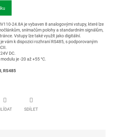
íku
110-24.8A je vybaven 8 analogovými vstupy, které lze
ermočlánkům, snímačům polohy a standardním signálům,
ránce. Vstupy lze také využít jako digitální.
u je vám k dispozici rozhraní RS485, s podporovaným
CII.
 24V DC.
modulu je -20 až +55 °C.
I, RS485
LÍDAT
SDÍLET