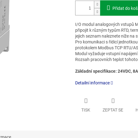
Přidat do koš
I/O modul analogových vstupů MV
připojit k různým typům RTD, t
jejich seznam naleznete níže na st
Pro komunikaci s řídicí jednotko
protokolem Modbus TCP RTU/AS
Modul vyžaduje vstupní napájení
Rozsah pracovních teplot tohoto 
Základní specifikace: 24VDC, 8A
Detailní informace
TISK
ZEPTAT SE
H
ormace