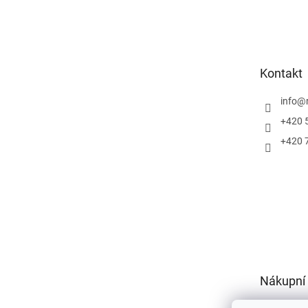
Z
á
p
a
t
Kontakt
í
info
@
+420 
+420 
Nákupní 