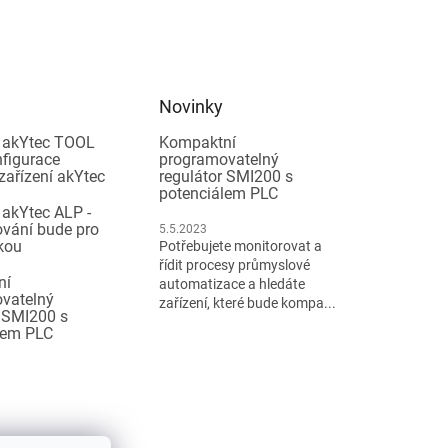
Novinky
 akYtec TOOL
Kompaktní
nfigurace
programovatelný
zařízení akYtec
regulátor SMI200 s
potenciálem PLC
 akYtec ALP -
vání bude pro
5.5.2023
kou
Potřebujete monitorovat a
řídit procesy průmyslové
ní
automatizace a hledáte
vatelný
zařízení, které bude kompa...
r SMI200 s
lem PLC