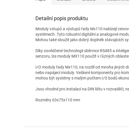
Detailní popis produktu
Moduly vstupů a výstupů řady Mx110 nabízejí cenově 
systémech. Tyto robustní digitální a analogové modul
Mohou také sloužit jako dobrý doplněk stávajících 
Díky osvědčené technologii sběrnice RS485 a intelige
senzoru, lze moduly MX110 použít v různých oblastec
I/O moduly řady Mx110, na rozdíl od mnoha jiných d
nebo napájecí moduly. Veškeré komponenty pro komu
mohou být systémy s malým počtem I/O bodů ekon
Jsou vhodné pro instalací na DIN lištu v rozvaděči, n
Rozměry 63x75x110 mm