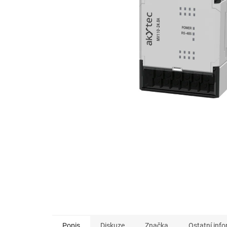
Popis
Diskuze
Značka
Ostatní inf