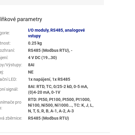
lňkové parametry
I/O moduly, RS485, analogové
gorie
:
vstupy
tnost
:
0.25 kg
ozhraní
:
RS485 (Modbus RTU), -
jení
:
4 V DC (19…30)
py/Výstupy
:
8AI
ej
:
NE
kační LED
:
1x napájení, 1x RS485
8AI: RTD, TC, 0/25-2 kΩ, 0-5 mA,
pní signál
:
(0)4-20 mA, 0-1V
RTD: Pt50, Pt100, Pt500, Pt1000,
snímače pro
Ni100, Ni500, Ni1000..., TC: K, J, L,
p
:
N, T, S, R, B, A-1, A-2, A-3
ová zběrnice
:
RS485 (Modbus RTU)