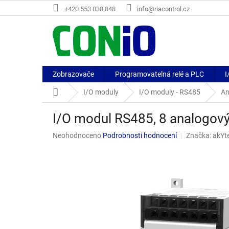
Přejít
+420 553 038 848
info@riacontrol.cz
na
obsah
Zobrazovače
Programovatelná relé a PLC
I
Domů
I/O moduly
I/O moduly - RS485
An
I/O modul RS485, 8 analogov
Průměrné
Neohodnoceno
Podrobnosti hodnocení
Značka:
akYt
hodnocení
produktu
je
0,0
z
5
hvězdiček.