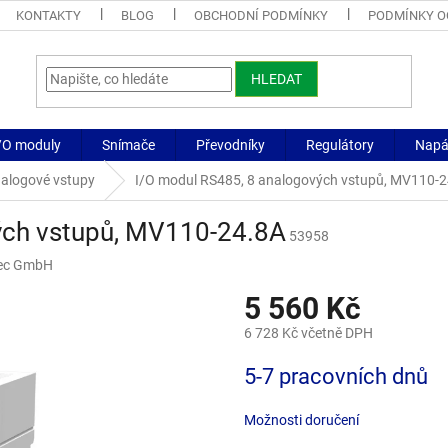
KONTAKTY
BLOG
OBCHODNÍ PODMÍNKY
PODMÍNKY O
HLEDAT
/O moduly
Snímače
Převodníky
Regulátory
Napáj
alogové vstupy
I/O modul RS485, 8 analogových vstupů, MV110-
ých vstupů, MV110-24.8A
53958
ec GmbH
5 560 Kč
6 728 Kč včetně DPH
Měrná
5-7 pracovních dnů
cena:
Možnosti doručení