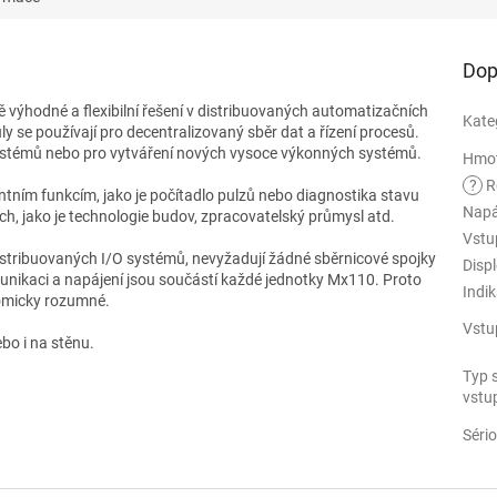
Dop
výhodné a flexibilní řešení v distribuovaných automatizačních
Kate
y se používají pro decentralizovaný sběr dat a řízení procesů.
systémů nebo pro vytváření nových vysoce výkonných systémů.
Hmo
?
R
ntním funkcím, jako je počítadlo pulzů nebo diagnostika stavu
Napá
h, jako je technologie budov, zpracovatelský průmysl atd.
Vstu
istribuovaných I/O systémů, nevyžadují žádné sběrnicové spojky
Displ
nikaci a napájení jsou součástí každé jednotky Mx110. Proto
Indi
omicky rozumné.
Vstu
ebo i na stěnu.
Typ 
vstu
Séri