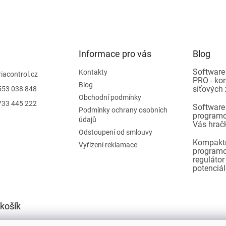
Informace pro vás
Blog
Software
Kontakty
riacontrol.cz
PRO - ko
Blog
síťových 
553 038 848
Obchodní podmínky
733 445 222
Software
Podmínky ochrany osobních
programo
údajů
Vás hrač
Odstoupení od smlouvy
Kompakt
Vyřízení reklamace
programo
reguláto
potenciá
košík