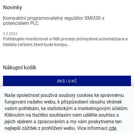
Novinky
Kompaktní programovatelný regulátor SMI200 s
potenciálem PLC
5.5.2023
Potřebujete monitorovat a řídit procesy průmyslové automatizace a
hledáte zařízení, které bude kompa...
Nákupní košík
0
KS /
0 KČ
Naše společnost používá soubory cookies ke správnému
fungování našeho webu, k přizpůsobení obsahu stránek
Tento eshop je provozován společností RIA control a.s.
vašim potřebám, ke statistickým a marketingovým účelům.
Kliknutím na tlačítko souhlasím nám udělíte souhlas s
jejich sběrem a zpracováním a my vám poskytneme ten
nejlepší zážitek z prohlížení webu.
Více informací
zde
.