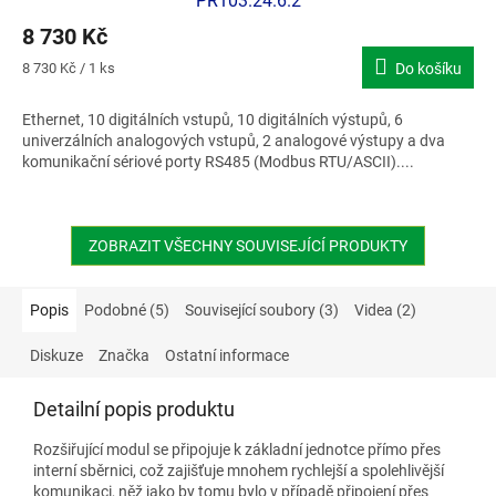
PR103.24.6.2
8 730 Kč
Měrná
8 730 Kč / 1 ks
Do košíku
cena:
Ethernet, 10 digitálních vstupů, 10 digitálních výstupů, 6
univerzálních analogových vstupů, 2 analogové výstupy a dva
komunikační sériové porty RS485 (Modbus RTU/ASCII)....
ZOBRAZIT VŠECHNY SOUVISEJÍCÍ PRODUKTY
Popis
Podobné (5)
Související soubory (3)
Videa (2)
Diskuze
Značka
Ostatní informace
Detailní popis produktu
Rozšiřující modul se připojuje k základní jednotce přímo přes
interní sběrnici, což zajišťuje mnohem rychlejší a spolehlivější
komunikaci, něž jako by tomu bylo v případě připojení přes