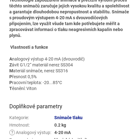
těchto snímačů zaručuje jejich vysokou kvalitu a spolehlivost
a garantuje dlouhodobou nepropustnost a stabilitu.
Snímače
s proudovým výstupem 4-20 mA s dvouvodičových
připojením, lze využít všude tam kde potřebujete měřit a
zpracovávat informaci o tlaku neagresivních kapalin nebo
plynů.
Vlastnosti a funkce
A
nalogový výstup 4-20 mA (dvouvodič)
Z
ávit G1/2“ materiál nerez SS304
M
ateriál snímače, nerez SS316
P
řesnost 0,5%
P
racovní teplota: -20...85°C
T
ěsnění: Viton
Doplňkové parametry
Kategorie
:
Snímače tlaku
Hmotnost
:
0.2 kg
?
Analogový výstup
:
4-20 mA