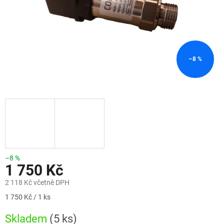
–8 %
–8 %
1 750 Kč
2 118 Kč včetně DPH
Měrná
1 750 Kč / 1 ks
cena:
Skladem
(5 ks)