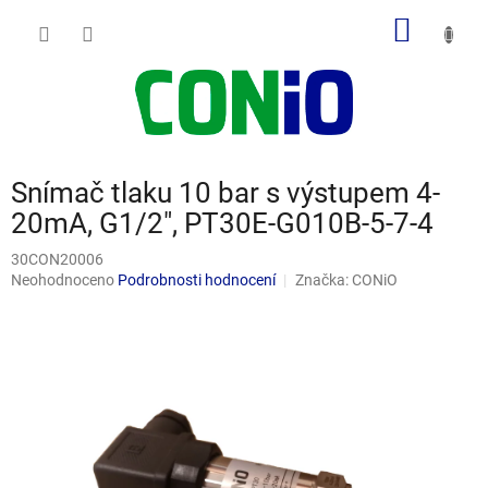
Přejít
NÁKUP
na
obsah
KOŠÍK
Snímač tlaku 10 bar s výstupem 4-
20mA, G1/2", PT30E-G010B-5-7-4
30CON20006
Průměrné
Neohodnoceno
Podrobnosti hodnocení
Značka:
CONiO
hodnocení
produktu
je
0,0
z
5
hvězdiček.