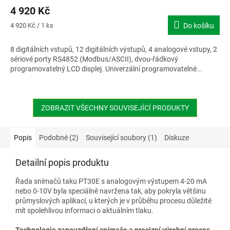
4 920 Kč
Měrná
4 920 Kč / 1 ks
Do košíku
cena:
8 digitálních vstupů, 12 digitálních výstupů, 4 analogové vstupy, 2
sériové porty RS4852 (Modbus/ASCII), dvou-řádkový
programovatelný LCD displej. Univerzální programovatelné...
ZOBRAZIT VŠECHNY SOUVISEJÍCÍ PRODUKTY
Popis
Podobné (2)
Související soubory (1)
Diskuze
Detailní popis produktu
Řada snímačů taku PT30E s analogovým výstupem 4-20 mA
nebo 0-10V byla speciálně navržena tak, aby pokryla většinu
průmyslových aplikací, u kterých je v průběhu procesu důležité
mít spolehlivou informaci o aktuálním tlaku.
Technologie zapouzdření snímače a precizní výrobní proces