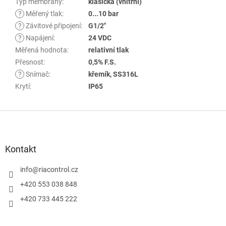
Typ membrány
:
klasická (vnitřní)
?
Měřený tlak
:
0...10 bar
?
Závitové připojení
:
G1/2"
?
Napájení
:
24 VDC
Měřená hodnota
:
relativní tlak
Přesnost
:
0,5% F.S.
?
Snímač
:
křemík, SS316L
Krytí
:
IP65
Z
á
p
a
Kontakt
t
í
info
@
riacontrol.cz
+420 553 038 848
+420 733 445 222