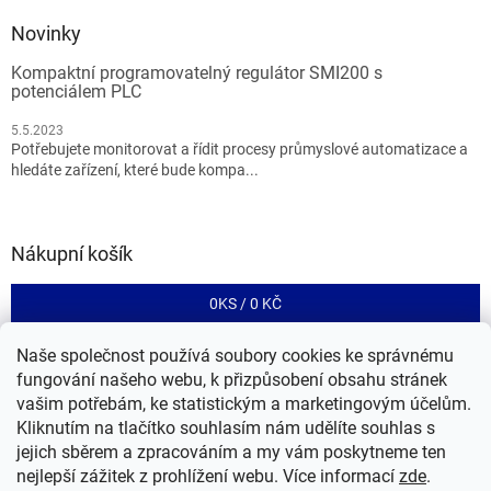
Novinky
Kompaktní programovatelný regulátor SMI200 s
potenciálem PLC
5.5.2023
Potřebujete monitorovat a řídit procesy průmyslové automatizace a
hledáte zařízení, které bude kompa...
Nákupní košík
0
KS /
0 KČ
Naše společnost používá soubory cookies ke správnému
fungování našeho webu, k přizpůsobení obsahu stránek
Tento eshop je provozován společností RIA control a.s.
vašim potřebám, ke statistickým a marketingovým účelům.
Kliknutím na tlačítko souhlasím nám udělíte souhlas s
jejich sběrem a zpracováním a my vám poskytneme ten
nejlepší zážitek z prohlížení webu.
Více informací
zde
.