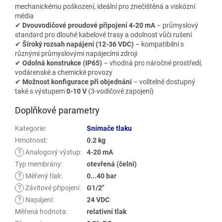
mechanickému poškození, ideální pro znečištěná a viskózní
média
✔
Dvouvodičové proudové připojení 4-20 mA
– průmyslový
standard pro dlouhé kabelové trasy a odolnost vůči rušení
✔
Široký rozsah napájení (12-36 VDC)
– kompatibilní s
různými průmyslovými napájecími zdroji
✔
Odolná konstrukce (IP65)
– vhodná pro náročné prostředí,
vodárenské a chemické provozy
✔
Možnost konfigurace při objednání
– volitelně dostupný
také s výstupem
0-10 V
(3-vodičové zapojení)
Doplňkové parametry
Kategorie
:
Snímače tlaku
Hmotnost
:
0.2 kg
?
Analogový výstup
:
4-20 mA
Typ membrány
:
otevřená (čelní)
?
Měřený tlak
:
0...40 bar
?
Závitové připojení
:
G1/2"
?
Napájení
:
24 VDC
Měřená hodnota
:
relativní tlak