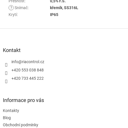
Přesnost
:
0,5% F.S.
?
Snímač
:
křemík, SS316L
Krytí
:
IP65
Z
á
p
a
Kontakt
t
í
info
@
riacontrol.cz
+420 553 038 848
+420 733 445 222
Informace pro vás
Kontakty
Blog
Obchodní podmínky