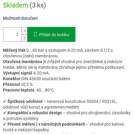
Skladem
(3 ks)
Možnosti doručení
Přidat do košíku
Měřený tlak
0...40 bar s výstupem 4-20 mA, závitem G1/2 s
otevřenou (čelní) membránou.
Otevřená membrána
je zvláště vhodná pro znečištěné a viskózní
média. Mírný okraj membrány zbraňuje jejímu přímému poškození.
Výstupní signál
4-20 mA.
Konektor
DIN 43650 součástí balení.
Přesnost
±0,5 %
Pracovní teplota
-40...80°C.
✔
Špičková odolnost
– nerezová konstrukce SS304 / SS316L,
odolnost vůči korozi a agresivním médiím
✔
Kompaktní a robustní design
– vhodné pro strojírenství, zásobníky
a potrubní systémy
✔
Přesné měření i v náročných podmínkách
– vhodné pro kalové,
husté a viskózní kapaliny