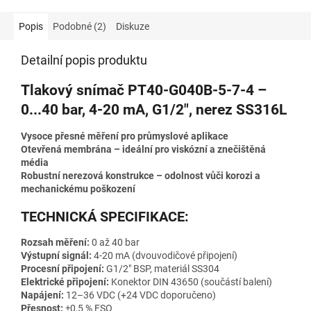
Popis
Podobné (2)
Diskuze
Detailní popis produktu
Tlakový snímač PT40-G040B-5-7-4 –
0...40 bar, 4-20 mA, G1/2", nerez SS316L
Vysoce přesné měření pro průmyslové aplikace
Otevřená membrána – ideální pro viskózní a znečištěná
média
Robustní nerezová konstrukce – odolnost vůči korozi a
mechanickému poškození
TECHNICKÁ SPECIFIKACE:
Rozsah měření:
0 až 40 bar
Výstupní signál:
4-20 mA (dvouvodičové připojení)
Procesní připojení:
G1/2" BSP, materiál SS304
Elektrické připojení:
Konektor DIN 43650 (součástí balení)
Napájení:
12–36 VDC (+24 VDC doporučeno)
Přesnost:
±0,5 % FSO