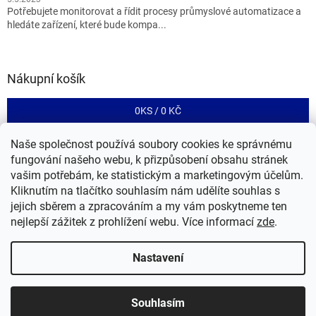
Potřebujete monitorovat a řídit procesy průmyslové automatizace a
hledáte zařízení, které bude kompa...
Nákupní košík
0
KS /
0 KČ
Naše společnost používá soubory cookies ke správnému
fungování našeho webu, k přizpůsobení obsahu stránek
Tento eshop je provozován společností RIA control a.s.
vašim potřebám, ke statistickým a marketingovým účelům.
Kliknutím na tlačítko souhlasím nám udělíte souhlas s
jejich sběrem a zpracováním a my vám poskytneme ten
nejlepší zážitek z prohlížení webu.
Více informací
zde
.
Nastavení
Vytvořil Shoptet
Souhlasím
Copyright 2026
CONiO
. Všechna práva vyhrazena.