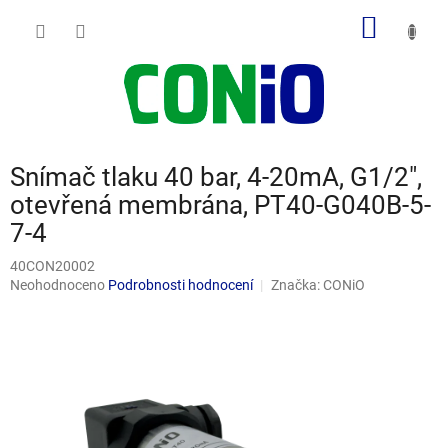
Přejít
NÁKUP
na
obsah
KOŠÍK
Snímač tlaku 40 bar, 4-20mA, G1/2",
otevřená membrána, PT40-G040B-5-
7-4
40CON20002
Průměrné
Neohodnoceno
Podrobnosti hodnocení
Značka:
CONiO
hodnocení
produktu
je
0,0
z
5
hvězdiček.