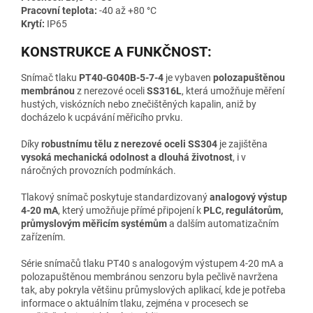
Pracovní teplota:
-40 až +80 °C
Krytí:
IP65
KONSTRUKCE A FUNKČNOST:
Snímač tlaku
PT40-G040B-5-7-4
je vybaven
polozapuštěnou
membránou
z nerezové oceli
SS316L
, která umožňuje měření
hustých, viskózních nebo znečištěných kapalin, aniž by
docházelo k ucpávání měřicího prvku.
Díky
robustnímu tělu z nerezové oceli SS304
je zajištěna
vysoká mechanická odolnost a dlouhá životnost
, i v
náročných provozních podmínkách.
Tlakový snímač poskytuje standardizovaný
analogový výstup
4-20 mA
, který umožňuje přímé připojení k
PLC, regulátorům,
průmyslovým měřicím systémům
a dalším automatizačním
zařízením.
Série snímačů tlaku PT40 s analogovým výstupem 4-20 mA a
polozapuštěnou membránou senzoru byla pečlivě navržena
tak, aby pokryla většinu průmyslových aplikací, kde je potřeba
informace o aktuálním tlaku, zejména v procesech se