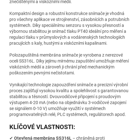
znečištěnými a viskózními médii.
Kompaktní design a robustní konstrukce snímače je vhodná
pro všechny aplikace ve strojírenství, zásobnících a potrubních
systémech. Díky speciálnímu senzoru s vysokou přesností a
výbornou stabilitou je snímač tlaku PT40 ideální pro měření a
regulaci tlaku v průmyslových a vodárenských technologiích
pracujících s kaly, hustými a viskózními kapalinami.
Polozapuštěná membrána snímače je vyrobena z nerezové
oceli SS316L. Díky jejímu mírnému zapuštění umožňuje měření
viskózních médií a zároveň ji chrání před mechanickým
poškozením pevnými nečistotami.
Vynikající technologie zapouzdření snímače a precizní výrobní
proces zajišťují vysokou kvalitu a spolehlivost s garantovanou
stabilitou a těsností. Dvouvodičové připojení s proudovým
výstupem 4-20 mA (nebo na objednávku 3-vodičové zapojení
se signálem 0-10 V) umožňuje využití v systémech
programovatelných relé, PLC systémech, regulátorech apod.
KLÍČOVÉ VLASTNOSTI:
✔
Otevřená membrána SS316L
– chráněná proti