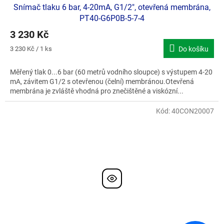
Snímač tlaku 6 bar, 4-20mA, G1/2", otevřená membrána,
PT40-G6P0B-5-7-4
3 230 Kč
Měrná
3 230 Kč / 1 ks
Do košíku
cena:
Měřený tlak 0...6 bar (60 metrů vodního sloupce) s výstupem 4-20
mA, závitem G1/2 s otevřenou (čelní) membránou.Otevřená
membrána je zvláště vhodná pro znečištěné a viskózní...
Kód:
40CON20007