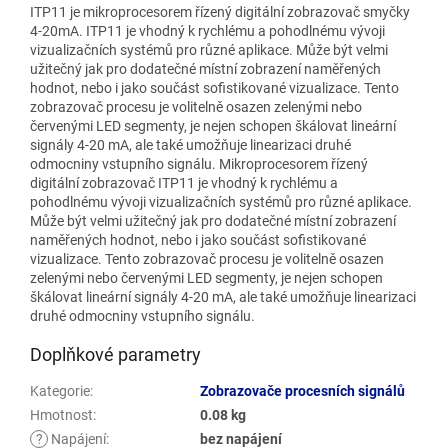
ITP11 je mikroprocesorem řízený digitální zobrazovač smyčky
4-20mA. ITP11 je vhodný k rychlému a pohodlnému vývoji
vizualizačních systémů pro různé aplikace. Může být velmi
užitečný jak pro dodatečné místní zobrazení naměřených
hodnot, nebo i jako součást sofistikované vizualizace. Tento
zobrazovač procesu je volitelně osazen zelenými nebo
červenými LED segmenty, je nejen schopen škálovat lineární
signály 4-20 mA, ale také umožňuje linearizaci druhé
odmocniny vstupního signálu. Mikroprocesorem řízený
digitální zobrazovač ITP11 je vhodný k rychlému a
pohodlnému vývoji vizualizačních systémů pro různé aplikace.
Může být velmi užitečný jak pro dodatečné místní zobrazení
naměřených hodnot, nebo i jako součást sofistikované
vizualizace. Tento zobrazovač procesu je volitelně osazen
zelenými nebo červenými LED segmenty, je nejen schopen
škálovat lineární signály 4-20 mA, ale také umožňuje linearizaci
druhé odmocniny vstupního signálu.
Doplňkové parametry
Kategorie
:
Zobrazovače procesních signálů
Hmotnost
:
0.08 kg
?
Napájení
:
bez napájení