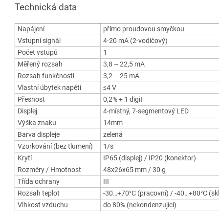
Technická data
Napájení
přímo proudovou smyčkou
Vstupní signál
4-20 mA (2-vodičový)
Počet vstupů
1
Měřený rozsah
3,8 – 22,5 mA
Rozsah funkčnosti
3,2 – 25 mA
Vlastní úbytek napětí
≤4 V
Přesnost
0,2% + 1 digit
Displej
4-místný, 7-segmentový LED
Výška znaku
14mm
Barva displeje
zelená
Vzorkování (bez tlumení)
1/s
Krytí
IP65 (displej) / IP20 (konektor)
Rozměry / Hmotnost
48x26x65 mm / 30 g
Třída ochrany
III
Rozsah teplot
-30…+70°C (pracovní) / -40…+80°C (sk
Vlhkost vzduchu
do 80% (nekondenzující)