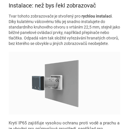
Instalace: než bys řekl zobrazovač
Tvar tohoto zobrazovače je stvořený pro
rychlou instalaci
.
Díky kulatému válcovému tělu jej snadno instalujete do
standardního kruhového otvoru s vrtáním 22,5 mm, stejně jako
běžné panelové ovládací prvky, například přepínače nebo
tlačítka. Odpadá vám tak složité vyřezávání hranatých otvorů,
bez kterého se obvykle u jiných zobrazovačů neobejdete.
Krytí IP65 zajišťuje vysokou ochranu proti vodě a prachu a
je vhodný pro průmyslová prostředí, například pro