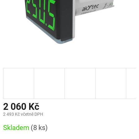
2 060 Kč
2 493 Kč včetně DPH
Měrná
Skladem
(8 ks)
cena: