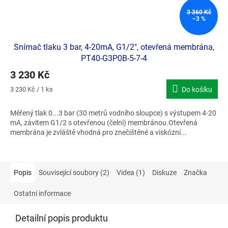
3 360 Kč
–3 %
Snímač tlaku 3 bar, 4-20mA, G1/2", otevřená membrána,
PT40-G3P0B-5-7-4
3 230 Kč
Měrná
3 230 Kč / 1 ks
Do košíku
cena:
Měřený tlak 0...3 bar (30 metrů vodního sloupce) s výstupem 4-20
mA, závitem G1/2 s otevřenou (čelní) membránou.Otevřená
membrána je zvláště vhodná pro znečištěné a viskózní...
Popis
Související soubory (2)
Videa (1)
Diskuze
Značka
Ostatní informace
Detailní popis produktu