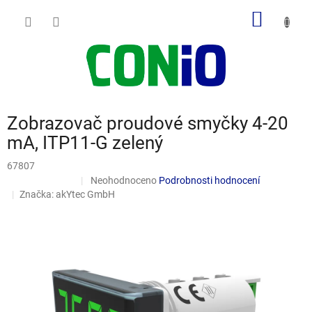
Přejít
NÁKUP
na
obsah
KOŠÍK
Zobrazovač proudové smyčky 4-20
mA, ITP11-G zelený
67807
Průměrné
Neohodnoceno
Podrobnosti hodnocení
Doporučujeme
hodnocení
Značka:
akYtec GmbH
produktu
je
0,0
z
5
hvězdiček.