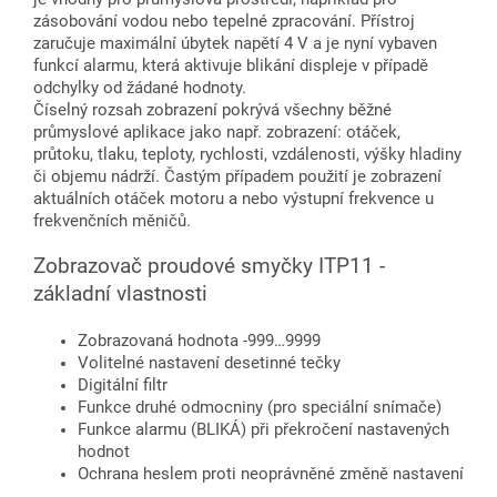
zásobování vodou nebo tepelné zpracování. Přístroj
zaručuje maximální úbytek napětí 4 V a je nyní vybaven
funkcí alarmu, která aktivuje blikání displeje v případě
odchylky od žádané hodnoty.
Číselný rozsah zobrazení pokrývá všechny běžné
průmyslové aplikace jako např. zobrazení: otáček,
průtoku, tlaku, teploty, rychlosti, vzdálenosti, výšky hladiny
či objemu nádrží. Častým případem použití je zobrazení
aktuálních otáček motoru a nebo výstupní frekvence u
frekvenčních měničů.
Zobrazovač proudové smyčky ITP11 -
základní vlastnosti
Zobrazovaná hodnota -999…9999
Volitelné nastavení desetinné tečky
Digitální filtr
Funkce druhé odmocniny (pro speciální snímače)
Funkce alarmu (BLIKÁ) při překročení nastavených
hodnot
Ochrana heslem proti neoprávněné změně nastavení