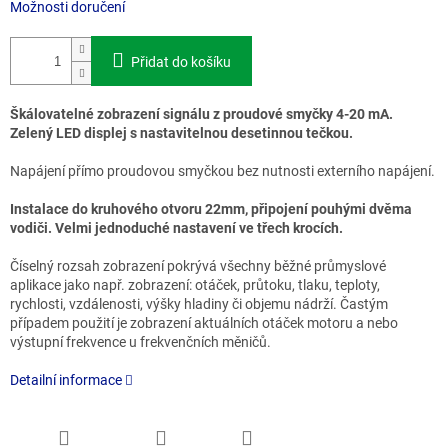
Možnosti doručení
Přidat do košíku
Škálovatelné zobrazení signálu z proudové smyčky 4-20 mA.
Zelený LED displej s nastavitelnou desetinnou tečkou.
Napájení přímo proudovou smyčkou bez nutnosti externího napájení.
Instalace do kruhového otvoru 22mm, připojení pouhými dvěma
vodiči. Velmi jednoduché nastavení ve třech krocích.
Číselný rozsah zobrazení pokrývá všechny běžné průmyslové
aplikace jako např. zobrazení: otáček, průtoku, tlaku, teploty,
rychlosti, vzdálenosti, výšky hladiny či objemu nádrží. Častým
případem použití je zobrazení aktuálních otáček motoru a nebo
výstupní frekvence u frekvenčních měničů.
Detailní informace