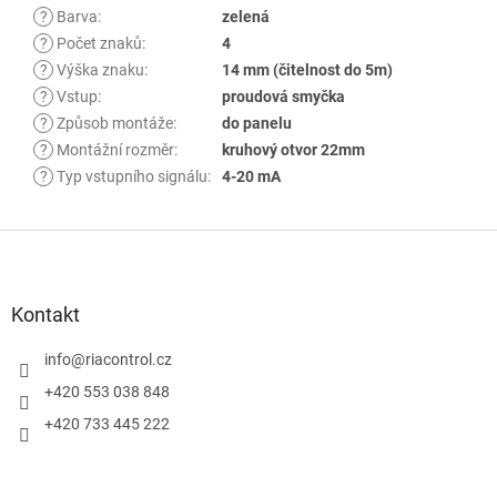
?
Barva
:
zelená
?
Počet znaků
:
4
?
Výška znaku
:
14 mm (čitelnost do 5m)
?
Vstup
:
proudová smyčka
?
Způsob montáže
:
do panelu
?
Montážní rozměr
:
kruhový otvor 22mm
?
Typ vstupního signálu
:
4-20 mA
Z
á
p
a
Kontakt
t
í
info
@
riacontrol.cz
+420 553 038 848
+420 733 445 222