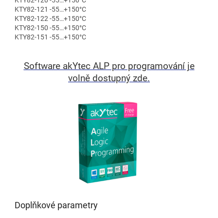
KTY82-120 -55…+150°C
KTY82-121 -55…+150°C
KTY82-122 -55…+150°C
KTY82-150 -55…+150°C
KTY82-151 -55…+150°C
Software akYtec ALP pro programování je
volně dostupný zde.
Doplňkové parametry