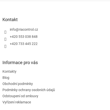
Z
á
p
a
Kontakt
t
í
info
@
riacontrol.cz
+420 553 038 848
+420 733 445 222
Informace pro vás
Kontakty
Blog
Obchodní podmínky
Podmínky ochrany osobních údajů
Odstoupení od smlouvy
Vyřízení reklamace