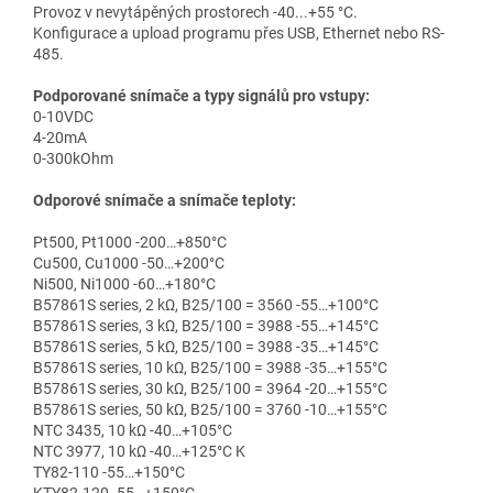
Provoz v nevytápěných prostorech -40...+55 °С.
Konfigurace a upload programu přes USB, Ethernet nebo RS-
485.
Podporované snímače a typy signálů pro vstupy:
0-10VDC
4-20mA
0-300kOhm
Odporové snímače a snímače teploty:
Pt500, Pt1000 -200…+850°C
Cu500, Cu1000 -50…+200°C
Ni500, Ni1000 -60…+180°C
B57861S series, 2 kΩ, B25/100 = 3560 -55…+100°C
B57861S series, 3 kΩ, B25/100 = 3988 -55…+145°C
B57861S series, 5 kΩ, B25/100 = 3988 -35…+145°C
B57861S series, 10 kΩ, B25/100 = 3988 -35…+155°C
B57861S series, 30 kΩ, B25/100 = 3964 -20…+155°C
B57861S series, 50 kΩ, B25/100 = 3760 -10…+155°C
NTC 3435, 10 kΩ -40…+105°C
NTC 3977, 10 kΩ -40…+125°C K
TY82-110 -55…+150°C