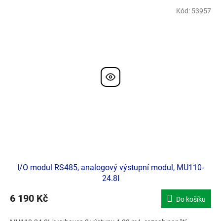
Kód:
53957
I/O modul RS485, analogový výstupní modul, MU110-
24.8I
6 190 Kč
Do košíku