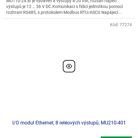
MU110-24.8I je vybaven 8 výstupy 4-20 mA, rozsah napětí
výstupů je 12 … 36 V DC.Komunikaci s řídicí jednotkou pomocí
rozhraní RS485, s protokolem Modbus RTU/ASCII.Napájecí...
Kód:
77274
I/O modul Ethernet, 8 reléových výstupů, MU210-401