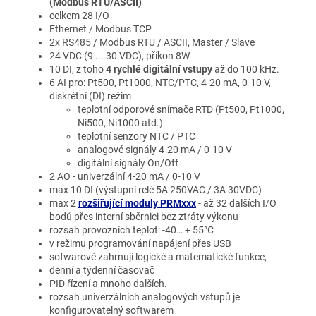
(Modbus RTU/ASCII)
celkem 28 I/O
Ethernet / Modbus TCP
2x RS485 / Modbus RTU / ASCII, Master / Slave
24 VDC (9 ... 30 VDC), příkon 8W
10 DI, z toho
4 rychlé digitální vstupy
až do 100 kHz.
6 AI pro: Pt500, Pt1000, NTC/PTC, 4-20 mA, 0-10 V,
diskrétní (DI) režim
teplotní odporové snímače RTD (Pt500, Pt1000,
Ni500, Ni1000 atd.)
teplotní senzory NTC / PTC
analogové signály 4-20 mA / 0-10 V
digitální signály On/Off
2 AO - univerzální 4-20 mA / 0-10 V
max 10 DI (výstupní relé 5A 250VAC / 3A 30VDC)
max 2
rozšiřující moduly PRMxxx
- až 32 dalších I/O
bodů přes interní sběrnici bez ztráty výkonu
rozsah provozních teplot: -40… + 55°C
v režimu programování napájení přes USB
sofwarové zahrnují logické a matematické funkce,
denní a týdenní časovač
PID řízení a mnoho dalších.
rozsah univerzálních analogových vstupů je
konfigurovatelný softwarem