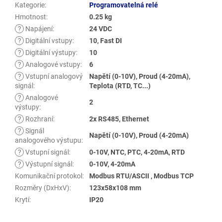
Kategorie
:
Programovatelná relé
Hmotnost
:
0.25 kg
?
Napájení
:
24 VDC
?
Digitální vstupy
:
10, Fast DI
?
Digitální výstupy
:
10
?
Analogové vstupy
:
6
?
Vstupní analogový
Napětí (0-10V), Proud (4-20mA),
signál
:
Teplota (RTD, TC...)
?
Analogové
2
výstupy
:
?
Rozhraní
:
2x RS485, Ethernet
?
Signál
Napětí (0-10V), Proud (4-20mA)
analogového výstupu
:
?
Vstupní signál
:
0-10V, NTC, PTC, 4-20mA, RTD
?
Výstupní signál
:
0-10V, 4-20mA
Komunikační protokol
:
Modbus RTU/ASCII , Modbus TCP
Rozměry (DxHxV)
:
123x58x108 mm
Krytí
:
IP20