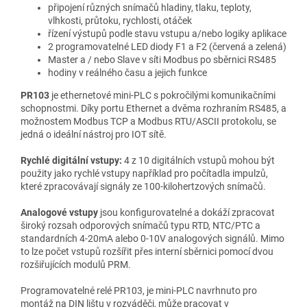
připojení různých snímačů hladiny, tlaku, teploty,
vlhkosti, průtoku, rychlosti, otáček
řízení výstupů podle stavu vstupu a/nebo logiky aplikace
2 programovatelné LED diody F1 a F2 (červená a zelená)
Master a / nebo Slave v síti Modbus po sběrnici RS485
hodiny v reálného času a jejich funkce
PR103
je ethernetové mini-PLC s pokročilými komunikačními
schopnostmi. Díky portu Ethernet a dvěma rozhraním RS485, a
možnostem Modbus TCP a Modbus RTU/ASCII protokolu, se
jedná o ideální nástroj pro IOT sítě.
Rychlé digitální vstupy:
4 z 10 digitálních vstupů mohou být
použity jako rychlé vstupy například pro počítadla impulzů,
které zpracovávají signály ze 100-kilohertzových snímačů.
Analogové vstupy
jsou konfigurovatelné a dokáží zpracovat
široký rozsah odporových snímačů typu RTD, NTC/PTC a
standardních 4-20mA alebo 0-10V analogových signálů. Mimo
to lze počet vstupů rozšířit přes interní sběrnici pomocí dvou
rozšiřujících modulů PRM.
Programovatelné relé PR103, je mini-PLC navrhnuto pro
montáž na DIN lištu v rozváděči, může pracovat v