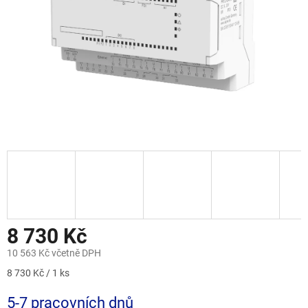
8 730 Kč
10 563 Kč včetně DPH
Měrná
8 730 Kč / 1 ks
cena:
5-7 pracovních dnů