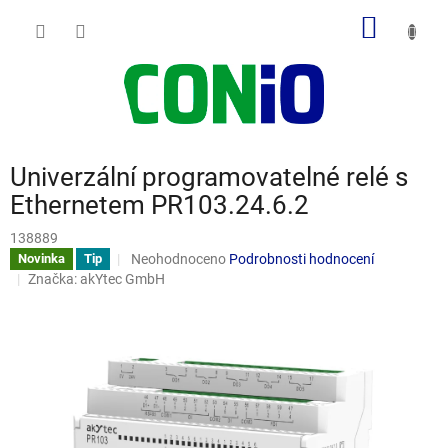
Přejít
NÁKUP
na
obsah
KOŠÍK
Univerzální programovatelné relé s
Ethernetem PR103.24.6.2
138889
Průměrné
Neohodnoceno
Podrobnosti hodnocení
Novinka
Tip
hodnocení
Značka:
akYtec GmbH
produktu
je
0,0
z
5
hvězdiček.