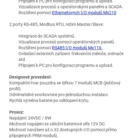
Připojení k PC pro konfiguraci programu a upload.
Vizualizace procesů s operátorskými panelmi a SCADA.
Rozšíření pomocí
Ethernetových I/O modulů Mx210
2 porty RS-485, Modbus RTU, režim Master/Slave:
Integrace do SCADA systémů.
Vizualizace procesů pomocí operátorských panelů.
Rozšíření pomocí
RS485 I/O modulů Mx110.
Ovládání externích zařízení: frekvenční měniče, snímače
atd.
Připojení k PC pro konfiguraci programu a upload.
Designové provedení:
Kompaktní tvar pouzdra se šířkou 7 modulů MCB (jističový
profil).
Odnímatelné svorkovnice pro jednoduchou instalaci.
Rychlá výměna baterie po odklopení krytu.
Provoz:
Napájení: 24VDC / 8W
Možnost napájení ze záložní bateriové síťe 12V DC.
Možnost navýšení až o 32 dostupných I/O pomocí přímo
připojených PRM modulů.