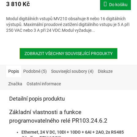
3 810 Kč
Do košíku
Modul digitálních vstupů MV210 obsahuje 8 nebo 16 digitálních
výstupů. Maximální proudové zatížení digitálního vstupu je 5 A při
250 VAC nebo 3 A při 24 VDC.Modul vyžaduje...
ZOBRAZIT VŠECHNY SOUVISEJÍCÍ PRODUKTY
Popis
Podobné (5)
Související soubory (4)
Diskuze
Značka
Ostatní informace
Detailní popis produktu
Základní vlastnosti a funkce
programovatelného relé PR103.24.6.2
Ethernet, 24 V DC, 10DI + 10DO + 6AI + 2AO, 2x RS485