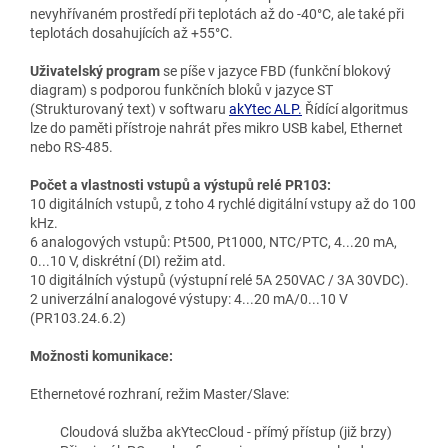
nevyhřívaném prostředí při teplotách až do -40°C, ale také při
teplotách dosahujících až +55°C.
Uživatelský program
se píše v jazyce FBD (funkční blokový
diagram) s podporou funkčních bloků v jazyce ST
(Strukturovaný text) v softwaru
akYtec ALP.
Řídící algoritmus
lze do paměti přístroje nahrát přes mikro USB kabel, Ethernet
nebo RS-485.
Počet a vlastnosti vstupů a výstupů relé PR103:
10 digitálních vstupů, z toho 4 rychlé digitální vstupy až do 100
kHz.
6 analogových vstupů: Pt500, Pt1000, NTC/PTC, 4...20 mA,
0...10 V, diskrétní (DI) režim atd.
10 digitálních výstupů (výstupní relé 5A 250VAC / 3A 30VDC).
2 univerzální analogové výstupy: 4...20 mA/0...10 V
(PR103.24.6.2)
Možnosti komunikace:
Ethernetové rozhraní, režim Master/Slave:
Cloudová služba akYtecCloud - přímý přístup (již brzy)