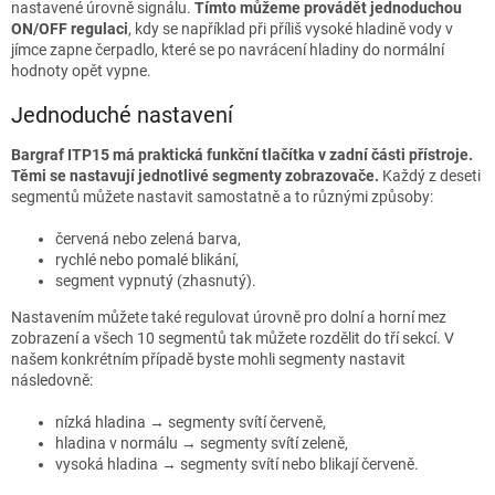
nastavené úrovně signálu.
Tímto můžeme provádět jednoduchou
ON/OFF regulaci
, kdy se například při příliš vysoké hladině vody v
jímce zapne čerpadlo, které se po navrácení hladiny do normální
hodnoty opět vypne.
Jednoduché nastavení
Bargraf ITP15 má praktická funkční tlačítka v zadní části přístroje.
Těmi se nastavují jednotlivé segmenty zobrazovače.
Každý z deseti
segmentů můžete nastavit samostatně a to různými způsoby:
červená nebo zelená barva,
rychlé nebo pomalé blikání,
segment vypnutý (zhasnutý).
Nastavením můžete také regulovat úrovně pro dolní a horní mez
zobrazení a všech 10 segmentů tak můžete rozdělit do tří sekcí. V
našem konkrétním případě byste mohli segmenty nastavit
následovně:
nízká hladina → segmenty svítí červeně,
hladina v normálu → segmenty svítí zeleně,
vysoká hladina → segmenty svítí nebo blikají červeně.