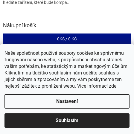
hledáte zařízení, které bude kompa...
Nákupní košík
0
KS /
0 KČ
Naše společnost používá soubory cookies ke správnému
fungování našeho webu, k přizpůsobení obsahu stránek
Tento eshop je provozován společností RIA control a.s.
vašim potřebám, ke statistickým a marketingovým účelům.
Kliknutím na tlačítko souhlasím nám udělíte souhlas s
jejich sběrem a zpracováním a my vám poskytneme ten
nejlepší zážitek z prohlížení webu.
Více informací
zde
.
Nastavení
Vytvořil Shoptet
Souhlasím
Copyright 2026
CONiO
. Všechna práva vyhrazena.