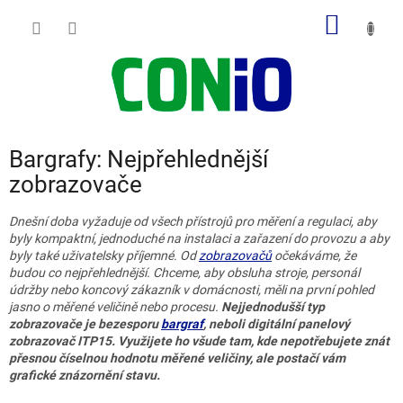
Přejít
NÁKUP
na
obsah
KOŠÍK
Bargrafy: Nejpřehlednější
zobrazovače
Dnešní doba vyžaduje od všech přístrojů pro měření a regulaci, aby
byly kompaktní, jednoduché na instalaci a zařazení do provozu a aby
byly také uživatelsky příjemné. Od
zobrazovačů
očekáváme, že
budou co nejpřehlednější. Chceme, aby obsluha stroje, personál
údržby nebo koncový zákazník v domácnosti, měli na první pohled
jasno o měřené veličině nebo procesu.
Nejjednodušší typ
zobrazovače je bezesporu
bargraf
, neboli digitální panelový
zobrazovač ITP15. Využijete ho všude tam, kde nepotřebujete znát
přesnou číselnou hodnotu měřené veličiny, ale postačí vám
grafické znázornění stavu.