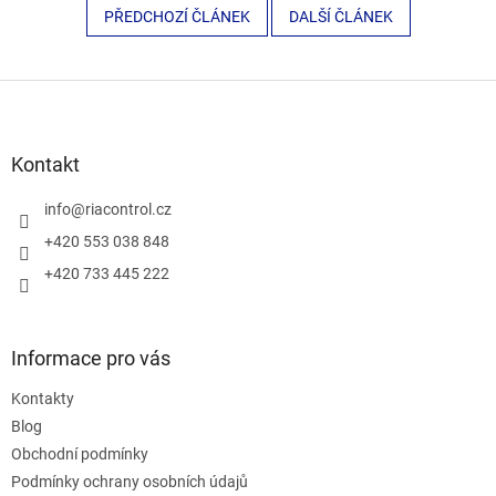
PŘEDCHOZÍ ČLÁNEK
DALŠÍ ČLÁNEK
Z
á
p
a
Kontakt
t
í
info
@
riacontrol.cz
+420 553 038 848
+420 733 445 222
Informace pro vás
Kontakty
Blog
Obchodní podmínky
Podmínky ochrany osobních údajů