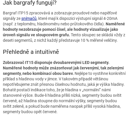
Jak bargrafy fungují?
Bargraf ITP15 zpracovává a zobrazuje proudové nebo napěťové
signály ze
snímačů
, které mají k dispozici výstupní signál 4-20mA
(např. z teploměru, hladinoměru nebo průtokového čidla).
Naměřené
hodnoty nezobrazuje pomocí čísel, ale hodnoty vizualizuje jako
úroveň signálu ve sloupcovém grafu.
Tento sloupec se skládá vždy z
deseti segmentů, z nichž každý představuje 10 % měřené veličiny.
Přehledně a intuitivně
Zobrazovač IT15 disponuje dvoubarevnými LED segmenty.
Naměřené hodnoty může znázorňovat jak červenými, tak zelenými
segmenty, nebo kombinací obou barev.
Nejlépe to vystihne konkrétní
příklad s hladinou vody v jímce. V takovém případě většinou
nepotřebujeme znát přesnou číselnou hodnotu, jaká je výška hladiny.
Bohatě postačí indikace toho, že je hladina v „normální“ námi
stanovené výšce. Bude-li hladina příliš nízká, segmenty budou svítit
červeně, až hladina stoupne do normální výšky, segmenty budou
svítit zeleně, a pokud bude naměřena naopak příliš vysoká hladina,
segmenty budou opět červené.