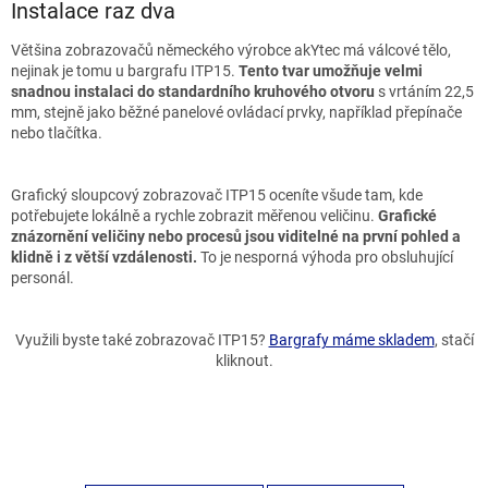
Instalace raz dva
Většina zobrazovačů německého výrobce akYtec má válcové tělo,
nejinak je tomu u bargrafu ITP15.
Tento tvar umožňuje velmi
snadnou instalaci do standardního kruhového otvoru
s vrtáním 22,5
mm, stejně jako běžné panelové ovládací prvky, například přepínače
nebo tlačítka.
Grafický sloupcový zobrazovač ITP15 oceníte všude tam, kde
potřebujete lokálně a rychle zobrazit měřenou veličinu.
Grafické
znázornění veličiny nebo procesů jsou viditelné na první pohled a
klidně i z větší vzdálenosti.
To je nesporná výhoda pro obsluhující
personál.
Využili byste také zobrazovač ITP15?
Bargrafy máme skladem
, stačí
kliknout.